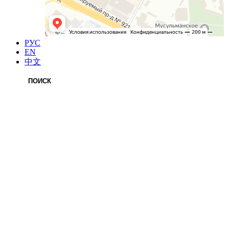
РУС
EN
中文
ПОИСК