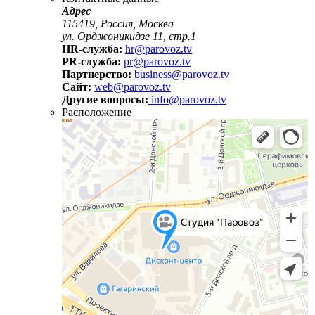
Адрес
115419, Россия, Москва
ул. Орджоникидзе 11, стр.1
HR-служба:
hr@parovoz.tv
PR-служба:
pr@parovoz.tv
Партнерство:
business@parovoz.tv
Сайт:
web@parovoz.tv
Другие вопросы:
info@parovoz.tv
Расположение