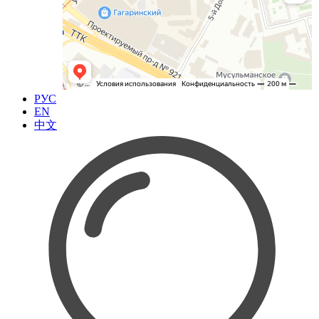
РУС
EN
中文